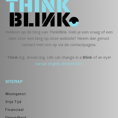
Welkom op de blog van ThinkBlink. Heb je een vraag of een
idee voor een blog op onze website? Neem dan gerust
contact met ons op via de contactpagina.
Think
big, dream big. Life can change in a
Blink
of an eye!
cursus Engels Amsterdam
SITEMAP
Woongenot
Vrije Tijd
Financieel
Gezondheid