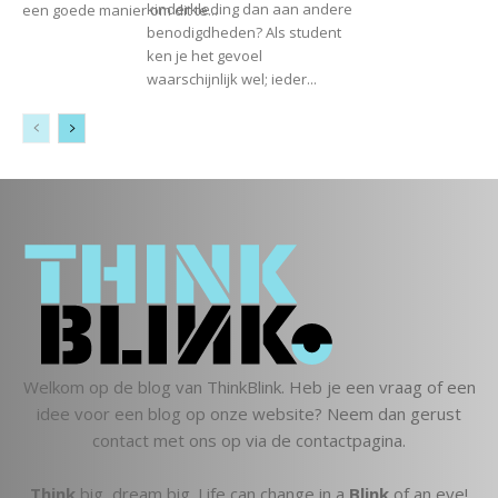
kinderkleding dan aan andere
een goede manier om dit te...
benodigdheden? Als student
ken je het gevoel
waarschijnlijk wel; ieder...
Welkom op de blog van ThinkBlink. Heb je een vraag of een
idee voor een blog op onze website? Neem dan gerust
contact met ons op via de contactpagina.
Think
big, dream big. Life can change in a
Blink
of an eye!