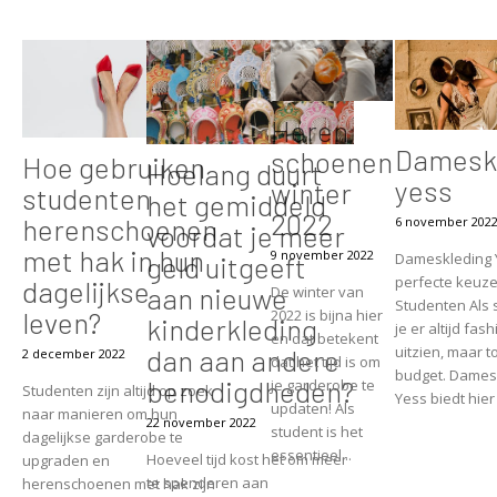
Heren
Damesk
schoenen
Hoe gebruiken
Hoelang duurt
yess
winter
studenten
het gemiddeld
2022
herenschoenen
6 november 202
voordat je meer
met hak in hun
9 november 2022
Dameskleding 
geld uitgeeft
perfecte keuze
dagelijkse
aan nieuwe
De winter van
Studenten Als 
leven?
2022 is bijna hier
kinderkleding
je er altijd fas
en dat betekent
uitzien, maar 
dan aan andere
2 december 2022
dat het tijd is om
budget. Dames
benodigdheden?
je garderobe te
Studenten zijn altijd op zoek
Yess biedt hier 
updaten! Als
naar manieren om hun
22 november 2022
student is het
dagelijkse garderobe te
essentieel...
Hoeveel tijd kost het om meer
upgraden en
te spenderen aan
herenschoenen met hak zijn