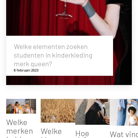
Welke elementen zoeken
studenten in kinderkleding
merk queen?
8 februari 2023
Welke
merken
Welke
Hoe
Wat vind