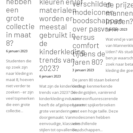
hebben
kleuren en/of
verschilden
de prijz
een
materialen
modeiconen
mannen
grote
worden er
boodschappen
in uden?
collectie
meestal
over pasvorm
1 januari 2023
in maat
gebruikt in
versus
Wat vind je van
8?
de
comfort
van Mannenkle
kinderkleding
6 januari 2023
tijdens de
Uden? Als stud
trends van
ben je waarschi
jaren 80?
Studenten die
zoek naar bet
2023?
op zoek zijn
kleding die goed
3 januari 2023
naar kleding in
6 januari 2023
maat 8, hoeven
De jaren 80 staan bekend
niet verder te
Wat zijn de kinderkleding
om hun kenmerkende
zoeken - er zijn
trends van 2023? De
kledingstijlen, variërend
veel topmerken
kinderkleding industrie
van neonfluorescerende
die een grote
heeft de afgelopen jaren
lycra tot spijkerbroeken
collectie...
grote veranderingen
met een hoge taille. Deze
doorgemaakt. Van
modeiconen hebben
eenvoudige, klassieke
verschillende
stijlen tot opvallende,...
boodschappen...