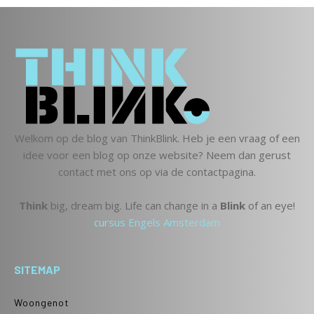
Welkom op de blog van ThinkBlink. Heb je een vraag of een
idee voor een blog op onze website? Neem dan gerust
contact met ons op via de contactpagina.
Think
big, dream big. Life can change in a
Blink
of an eye!
cursus Engels Amsterdam
SITEMAP
Woongenot