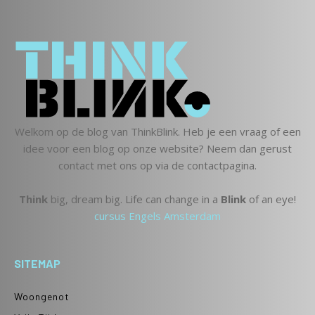
Welkom op de blog van ThinkBlink. Heb je een vraag of een
idee voor een blog op onze website? Neem dan gerust
contact met ons op via de contactpagina.
Think
big, dream big. Life can change in a
Blink
of an eye!
cursus Engels Amsterdam
SITEMAP
Woongenot