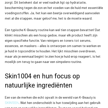
zorgt. Dit betekent dat er veel nadruk ligt op hydratatie,
bescherming tegen de zon en het voeden van de huid met essentiële
voedingsstoffen. Ja, het kan een beetje overweldigend aanvoelen
met al die stappen, maar geloof me, het is de moeite waard.
Een typische K-Beauty routine kan wel tien stappen bevatten! Dat
klinkt misschien als een hoop gedoe, maar elk product heeft zijn
eigen specifieke functie. Van reinigers en toners tot serums,
essences, en maskers – alles is ontworpen om samen te werken en
je huid in topconditie te houden. Het lijkt misschien overdreven,
maar als je eenmaal begint te zien hoe je huid erop reageert, is het
moeilijk om terug te gaan naar een simpelere routine.
Skin1004 en hun focus op
natuurlijke ingrediënten
Een van de merken die echt opvalt in de wereld van K-Beauty is
SKIN1004
. Wat hen onderscheidt is hun toewijding aan het gebruik
van pure en natuurlijke ingrediënten. Ze staan vooral bekend om