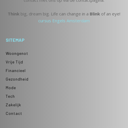
contact met ons op via de contactpagina.
Think
big, dream big. Life can change in a
Blink
of an eye!
cursus Engels Amsterdam
SITEMAP
Woongenot
Vrije Tijd
Financieel
Gezondheid
Mode
Tech
Zakelijk
Contact