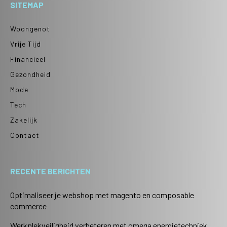
SITEMAP
Woongenot
Vrije Tijd
Financieel
Gezondheid
Mode
Tech
Zakelijk
Contact
RECENTE BERICHTEN
Optimaliseer je webshop met magento en composable
commerce
Werkplekveiligheid verbeteren met omega energietechniek