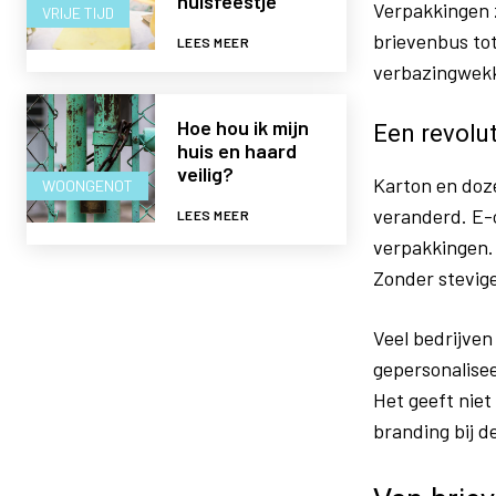
huisfeestje
Verpakkingen z
VRIJE TIJD
brievenbus tot
LEES MEER
verbazingwekk
Hoe hou ik mijn
Een revolut
huis en haard
veilig?
Karton en doze
WOONGENOT
veranderd. E-
LEES MEER
verpakkingen. 
Zonder stevig
Veel bedrijven
gepersonalisee
Het geeft niet
branding bij de