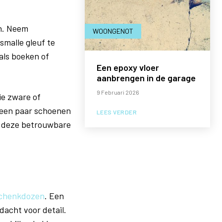
en. Neem
WOONGENOT
smalle gleuf te
als boeken of
Een epoxy vloer
aanbrengen in de garage
9 Februari 2026
ie zware of
u een paar schoenen
LEES VERDER
ij deze betrouwbare
chenkdozen
. Een
acht voor detail.