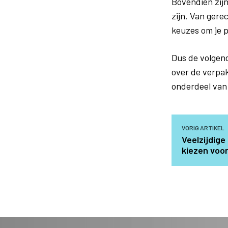
Bovendien zijn
zijn. Van gere
keuzes om je p
Dus de volgend
over de verpak
onderdeel van
VORIG ARTIKEL
Veelzijdig
kiezen voo