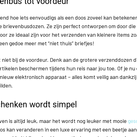
venbus tot voordeur
rend hoe iets eenvoudigs als een doos zoveel kan beteken
e brievenbusdozen. Ze zijn perfect ontworpen om door die 
or ze ideaal zijn voor het verzenden van kleinere items zo
een gedoe meer met “niet thuis” briefjes!
 niet bij de voordeur. Denk aan de grotere verzenddozen d
tikelen beschermen tijdens hun reis naar jou toe. Of je n
 nieuw elektronisch apparaat – alles komt veilig aan dankz
ilden.
schenken wordt simpel
en is altijd leuk, maar het wordt nog leuker met mooie
ges
s kan veranderen in een luxe ervaring met een beetje aand