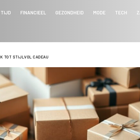
 TIJD
FINANCIEEL
GEZONDHEID
MODE
TECH
Z
K TOT STIJLVOL CADEAU