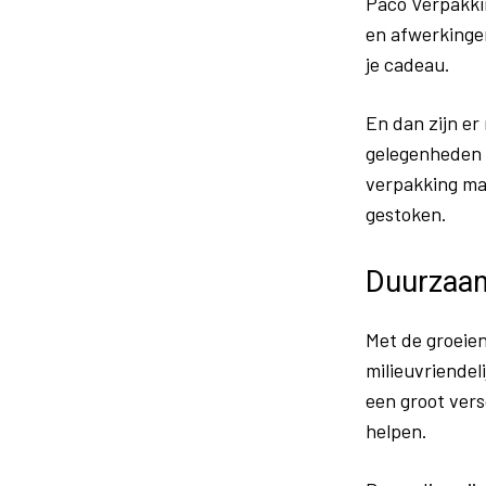
Paco Verpakki
en afwerkingen
je cadeau.
En dan zijn er
gelegenheden o
verpakking maa
gestoken.
Duurzaam
Met de groeien
milieuvriendel
een groot vers
helpen.