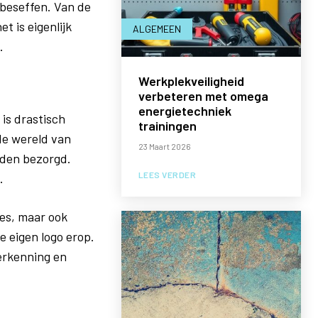
 beseffen. Van de
 is eigenlijk
ALGEMEEN
.
Werkplekveiligheid
verbeteren met omega
energietechniek
is drastisch
trainingen
de wereld van
23 Maart 2026
orden bezorgd.
LEES VERDER
.
ies, maar ook
e eigen logo erop.
herkenning en