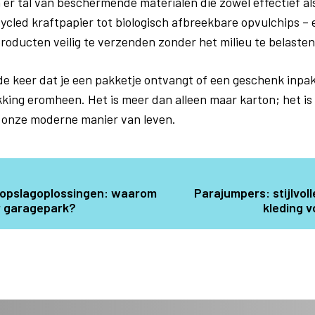
 er tal van beschermende materialen die zowel effectief als
cycled kraftpapier tot biologisch afbreekbare opvulchips – 
roducten veilig te verzenden zonder het milieu te belasten
e keer dat je een pakketje ontvangt of een geschenk inpa
king eromheen. Het is meer dan alleen maar karton; het is
 onze moderne manier van leven.
e opslagoplossingen: waarom
Parajumpers: stijlvol
r garagepark?
kleding v