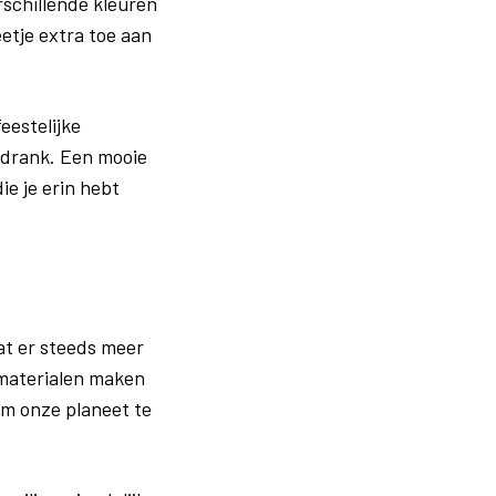
schillende kleuren
etje extra toe aan
eestelijke
 drank. Een mooie
e je erin hebt
at er steeds meer
e materialen maken
om onze planeet te