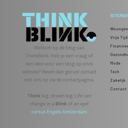
SITEMA
Woongen
Vrije Tijd
Financie
Welkom op de blog van
Gezondh
ThinkBlink. Heb je een vraag of
Mode
een idee voor een blog op onze
website? Neem dan gerust contact
Tech
met ons op via de contactpagina.
Zakelijk
Contact
Think
big, dream big. Life can
change in a
Blink
of an eye!
cursus Engels Amsterdam