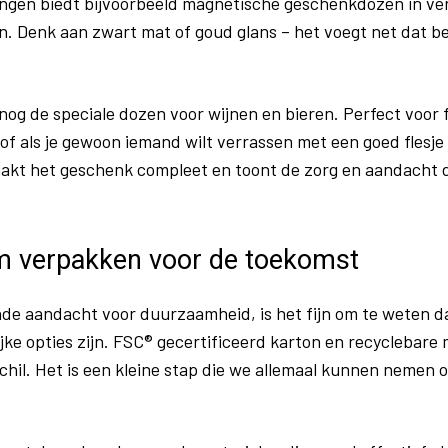
ngen biedt bijvoorbeeld magnetische geschenkdozen in ver
. Denk aan zwart mat of goud glans – het voegt net dat be
 nog de speciale dozen voor wijnen en bieren. Perfect voor f
f als je gewoon iemand wilt verrassen met een goed flesje
kt het geschenk compleet en toont de zorg en aandacht di
 verpakken voor de toekomst
de aandacht voor duurzaamheid, is het fijn om te weten d
ijke opties zijn. FSC® gecertificeerd karton en recyclebar
chil. Het is een kleine stap die we allemaal kunnen nemen 