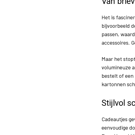
Van brie
Het is fascine
bijvoorbeeld d
passen, waardo
accessoires. G
Maar het stopt
volumineuze ar
bestelt of een
kartonnen sch
Stijlvol 
Cadeautjes gev
eenvoudige doo