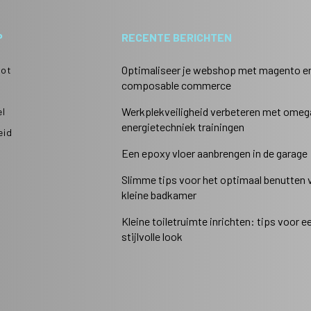
P
RECENTE BERICHTEN
Optimaliseer je webshop met magento e
ot
composable commerce
Werkplekveiligheid verbeteren met omeg
el
energietechniek trainingen
eid
Een epoxy vloer aanbrengen in de garage
Slimme tips voor het optimaal benutten 
kleine badkamer
Kleine toiletruimte inrichten: tips voor e
stijlvolle look