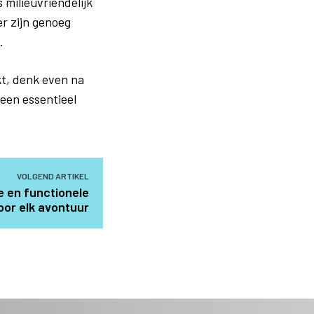
 milieuvriendelijk
er zijn genoeg
.
kt, denk even na
 een essentieel
VOLGEND ARTIKEL
le en functionele
oor elk avontuur