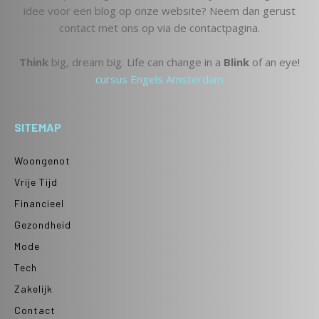
idee voor een blog op onze website? Neem dan gerust
contact met ons op via de contactpagina.
Think
big, dream big. Life can change in a
Blink
of an eye!
cursus Engels Amsterdam
SITEMAP
Woongenot
Vrije Tijd
Financieel
Gezondheid
Mode
Tech
Zakelijk
Contact