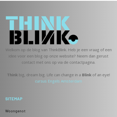
Welkom op de blog van ThinkBlink. Heb je een vraag of een
idee voor een blog op onze website? Neem dan gerust
contact met ons op via de contactpagina.
Think
big, dream big. Life can change in a
Blink
of an eye!
cursus Engels Amsterdam
SITEMAP
Woongenot