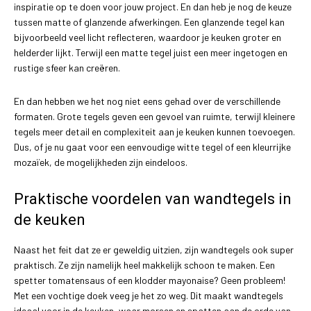
inspiratie op te doen voor jouw project. En dan heb je nog de keuze
tussen matte of glanzende afwerkingen. Een glanzende tegel kan
bijvoorbeeld veel licht reflecteren, waardoor je keuken groter en
helderder lijkt. Terwijl een matte tegel juist een meer ingetogen en
rustige sfeer kan creëren.
En dan hebben we het nog niet eens gehad over de verschillende
formaten. Grote tegels geven een gevoel van ruimte, terwijl kleinere
tegels meer detail en complexiteit aan je keuken kunnen toevoegen.
Dus, of je nu gaat voor een eenvoudige witte tegel of een kleurrijke
mozaïek, de mogelijkheden zijn eindeloos.
Praktische voordelen van wandtegels in
de keuken
Naast het feit dat ze er geweldig uitzien, zijn wandtegels ook super
praktisch. Ze zijn namelijk heel makkelijk schoon te maken. Een
spetter tomatensaus of een klodder mayonaise? Geen probleem!
Met een vochtige doek veeg je het zo weg. Dit maakt wandtegels
ideaal voor in de keuken, waar morsen en spatten aan de orde van