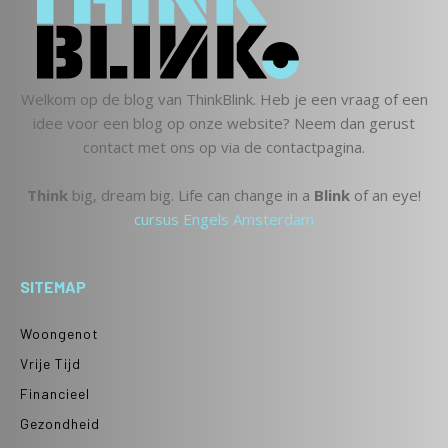
Welkom op de blog van ThinkBlink. Heb je een vraag of een
idee voor een blog op onze website? Neem dan gerust
contact met ons op via de contactpagina.
Think
big, dream big. Life can change in a
Blink
of an eye!
cursus Engels Amsterdam
SITEMAP
Woongenot
Vrije Tijd
Financieel
Gezondheid