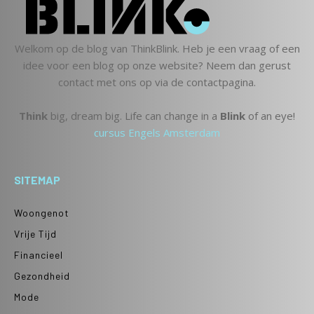
Welkom op de blog van ThinkBlink. Heb je een vraag of een
idee voor een blog op onze website? Neem dan gerust
contact met ons op via de contactpagina.
Think
big, dream big. Life can change in a
Blink
of an eye!
cursus Engels Amsterdam
SITEMAP
Woongenot
Vrije Tijd
Financieel
Gezondheid
Mode