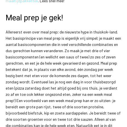
maaltijdpakketten
. Lees snel mee!
Meal prep je gek!
Allereerst even over meal prep; de nieuwste hype in thuiskok-land.
Het basisprincipe van meal prep is eigenlijk vrij simpel; je maakt een
aantal basiscomponenten die in veel verschillende combinaties en
dus gerechten kunnen veranderen. Zo maak je met drie of vier
basiscomponenten (en wellicht een saus of twee) zo zes of zeven
gerechten, en eet je de hele week gevarieerd en gezond. Meal prep
betekent dat je, in plaats van elke avond, één zondag per week
bezig bent met eten voor de komende zes dagen, tot het weer
zondag wordt. Eventueel las je nog een dag in voor thuisbezorgd
eten (pizza zaterdag doet het altijd goed bij ons thuis, je verdient
zo af en toe ook lekker ongezond eten, zeker na een week meal
prep!) Een voorbeeld van een week meal prep kan er zo uitzien: je
bereidt een grote pan rijst, twee of drie soorten proteïne,
bijvoorbeeld biefstuk, kip en zoete aardappelen. Je bereidt twee of
drie soorten groenten voor en twee tot drie sauzen. Alleen al van
die combinaties kan je de hele week eten. Natuurlijk eet je in dit