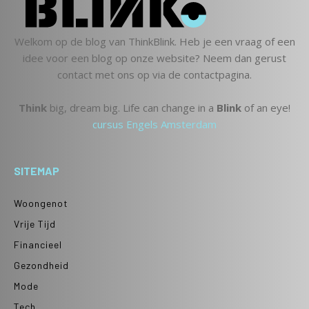
Welkom op de blog van ThinkBlink. Heb je een vraag of een
idee voor een blog op onze website? Neem dan gerust
contact met ons op via de contactpagina.
Think
big, dream big. Life can change in a
Blink
of an eye!
cursus Engels Amsterdam
SITEMAP
Woongenot
Vrije Tijd
Financieel
Gezondheid
Mode
Tech