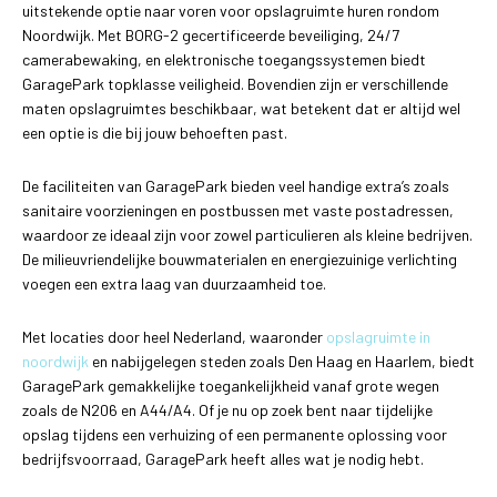
uitstekende optie naar voren voor opslagruimte huren rondom
Noordwijk. Met BORG-2 gecertificeerde beveiliging, 24/7
camerabewaking, en elektronische toegangssystemen biedt
GaragePark topklasse veiligheid. Bovendien zijn er verschillende
maten opslagruimtes beschikbaar, wat betekent dat er altijd wel
een optie is die bij jouw behoeften past.
De faciliteiten van GaragePark bieden veel handige extra’s zoals
sanitaire voorzieningen en postbussen met vaste postadressen,
waardoor ze ideaal zijn voor zowel particulieren als kleine bedrijven.
De milieuvriendelijke bouwmaterialen en energiezuinige verlichting
voegen een extra laag van duurzaamheid toe.
Met locaties door heel Nederland, waaronder
opslagruimte in
noordwijk
en nabijgelegen steden zoals Den Haag en Haarlem, biedt
GaragePark gemakkelijke toegankelijkheid vanaf grote wegen
zoals de N206 en A44/A4. Of je nu op zoek bent naar tijdelijke
opslag tijdens een verhuizing of een permanente oplossing voor
bedrijfsvoorraad, GaragePark heeft alles wat je nodig hebt.