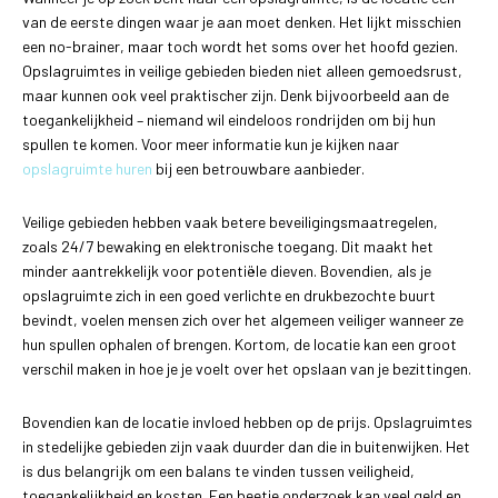
van de eerste dingen waar je aan moet denken. Het lijkt misschien
een no-brainer, maar toch wordt het soms over het hoofd gezien.
Opslagruimtes in veilige gebieden bieden niet alleen gemoedsrust,
maar kunnen ook veel praktischer zijn. Denk bijvoorbeeld aan de
toegankelijkheid – niemand wil eindeloos rondrijden om bij hun
spullen te komen. Voor meer informatie kun je kijken naar
opslagruimte huren
bij een betrouwbare aanbieder.
Veilige gebieden hebben vaak betere beveiligingsmaatregelen,
zoals 24/7 bewaking en elektronische toegang. Dit maakt het
minder aantrekkelijk voor potentiële dieven. Bovendien, als je
opslagruimte zich in een goed verlichte en drukbezochte buurt
bevindt, voelen mensen zich over het algemeen veiliger wanneer ze
hun spullen ophalen of brengen. Kortom, de locatie kan een groot
verschil maken in hoe je je voelt over het opslaan van je bezittingen.
Bovendien kan de locatie invloed hebben op de prijs. Opslagruimtes
in stedelijke gebieden zijn vaak duurder dan die in buitenwijken. Het
is dus belangrijk om een balans te vinden tussen veiligheid,
toegankelijkheid en kosten. Een beetje onderzoek kan veel geld en